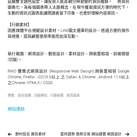
延續雙主題色設定，讓投資人能直觀分辨瀏覽的資訊種類。 將資訊
圖像化，為每個圖表帶入主題概念，在現今獲取資訊方便的時代下，
生動的資訊式圖表能讓閱讀者留下印象，也更好理解內容資訊。
【行銷素材】
因應媒體平台規範設計素材，LINE圖文選單的設計，透過方便的操作
與視覺，提高顧客使用率進而加深互動。
執行範圍：網頁設計、動態設計、素材設計、跨裝置相容、前端開發
(切版)。
RWD 響應式網頁設計 (Responsive Web Design) 跨裝置相容 Google
Chrome, Firefox , iOS13.X以上 之 Safari & Chrome , Android 11.X以上
之Chrome. HTML5 / CSS3
標籤：
投信投顧
,
活動網站
,
行動裝置
,
資訊圖表
網站連結
野村投信 廣告素材
富邦證券 借券交易 網站建置 網頁設計