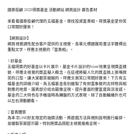
國泰投顧 2023得獎基金 活動網站 網頁設計 廣告素材
來看看國泰投顧代理的五檔基金，尋找投資富貴相，得獎基金望你笑
口常開好運來！
【網頁設計】
網頁視覺調性配合客戶提供的主視覺，各單元標題運用書法字體標出
重點文字，呼應主視覺的「富貴相」。
1.好基金
五檔得獎的好基金以卡片展示，基金卡片設計的hover效果呈現獎盃樣
貌，呼應主視覺的獎盃擬人概念，在這裡將擬人化的獎盃換上張嘴微
笑的口型，讓大家都笑瞇瞇的，呼應文案笑口常開好運來！下方有五
檔基金的詳細介紹，為五檔基金各別繪製了有財富象徵的吉祥物與相
對應的地景，圖表部分結合圖像呈現，提升畫面的豐富度與活潑感。
基金的三大特色在手機版時為轉盤的方式表現，除了自動輪播外也可
以左右滑動觀看。
2.富貴體質
為本次LINE好友限定的抽獎活動，將遊戲方法與規則說明進行編排，
並繪製答案提示圖。特別將獎品搭配主視覺風格呈現。