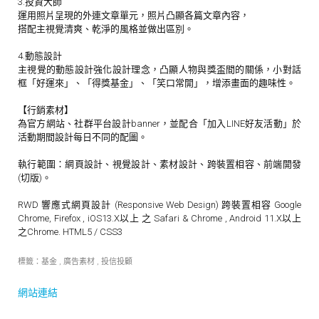
3.投資大師
運用照片呈現的外連文章單元，照片凸顯各篇文章內容，
搭配主視覺清爽、乾淨的風格並做出區別。
4.動態設計
主視覺的動態設計強化設計理念，凸顯人物與獎盃間的關係，小對話
框「好運來」、「得獎基金」、「笑口常開」，增添畫面的趣味性。
【行銷素材】
為官方網站、社群平台設計banner，並配合「加入LINE好友活動」於
活動期間設計每日不同的配圖。
執行範圍：網頁設計、視覺設計、素材設計、跨裝置相容、前端開發
(切版)。
RWD 響應式網頁設計 (Responsive Web Design) 跨裝置相容 Google
Chrome, Firefox , iOS13.X以上 之 Safari & Chrome , Android 11.X以上
之Chrome. HTML5 / CSS3
標籤：
基金
,
廣告素材
,
投信投顧
網站連結