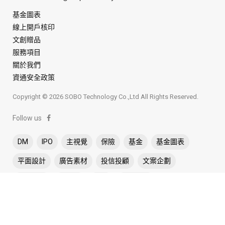
基金圖表
線上開戶核印
文創贈品
服務項目
關於我們
資通安全政策
Copyright © 2026 SOBO Technology Co.,Ltd All Rights Reserved.
Follow us
DM
IPO
主視覺
保險
基金
基金圖表
平面設計
廣告素材
投信投顧
文案企劃
活動網站
理財網
節慶
網站建置
網頁互動遊戲
線上交易
線上開戶
行動裝置
試算
證券期貨
資訊圖表
退休試算
銀行