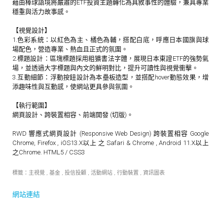
藉由棒球語境將嚴肅的ETF投資主題轉化為具敘事性的體驗，兼具專業
穩重與活力故事感。
【視覺設計】
1.色彩系統：以紅色為主、橘色為輔，搭配白底，呼應日本國旗與球
場配色，營造專業、熱血且正式的氛圍。
2.標題設計：區塊標題採用粗獷書法字體，展現日本東證ETF的強勢氣
場，並透過大字標題與內文的鮮明對比，提升可讀性與視覺衝擊。
3.互動細節：浮動按鈕設計為本壘板造型，並搭配hover動態效果，增
添趣味性與互動感，使網站更具參與氛圍。
【執行範圍】
網頁設計、跨裝置相容、前端開發 (切版)。
RWD 響應式網頁設計 (Responsive Web Design) 跨裝置相容 Google
Chrome, Firefox , iOS13.X以上 之 Safari & Chrome , Android 11.X以上
之Chrome. HTML5 / CSS3
標籤：
主視覺
,
基金
,
投信投顧
,
活動網站
,
行動裝置
,
資訊圖表
網站連結